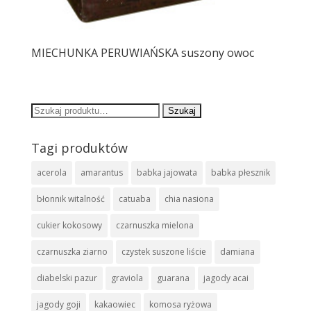
MIECHUNKA PERUWIAŃSKA suszony owoc
Szukaj:
Tagi produktów
acerola
amarantus
babka jajowata
babka płesznik
błonnik witalność
catuaba
chia nasiona
cukier kokosowy
czarnuszka mielona
czarnuszka ziarno
czystek suszone liście
damiana
diabelski pazur
graviola
guarana
jagody acai
jagody goji
kakaowiec
komosa ryżowa