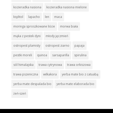
kozieradka nasiona
kozieradka nasiona mielone
ksylitol
lapacho
len
maca
moringa sproszkowane liście
morwa biała
mąka z pestek dyni
młody jęczmień
ostropest plamisty
ostropest ziarno
papaja
pestki moreli
quinoa
sarsaparilla
spirulina
sól himalajska
trawa cytrynowa
trawa orkiszowa
trawa pszeniczna
wilkakora
yerba mate bio z catuabą
yerba mate despalada bio
yerba mate elaborada bio
żeń-szeń