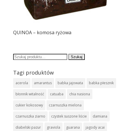
QUINOA – komosa ryżowa
Szukaj:
Tagi produktów
acerola
amarantus
babka jajowata
babka płesznik
błonnik witalność
catuaba
chia nasiona
cukier kokosowy
czarnuszka mielona
czarnuszka ziarno
czystek suszone liście
damiana
diabelski pazur
graviola
guarana
jagody acai