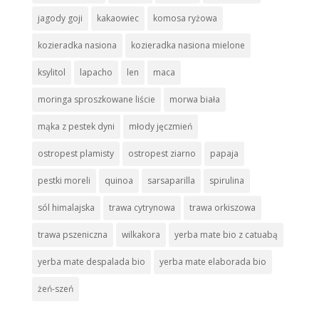
jagody goji
kakaowiec
komosa ryżowa
kozieradka nasiona
kozieradka nasiona mielone
ksylitol
lapacho
len
maca
moringa sproszkowane liście
morwa biała
mąka z pestek dyni
młody jęczmień
ostropest plamisty
ostropest ziarno
papaja
pestki moreli
quinoa
sarsaparilla
spirulina
sól himalajska
trawa cytrynowa
trawa orkiszowa
trawa pszeniczna
wilkakora
yerba mate bio z catuabą
yerba mate despalada bio
yerba mate elaborada bio
żeń-szeń