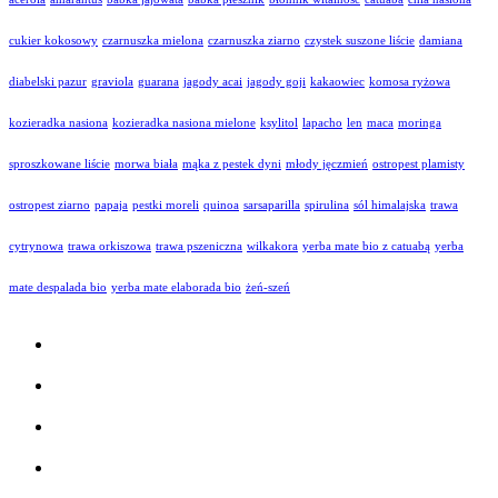
cukier kokosowy
czarnuszka mielona
czarnuszka ziarno
czystek suszone liście
damiana
diabelski pazur
graviola
guarana
jagody acai
jagody goji
kakaowiec
komosa ryżowa
kozieradka nasiona
kozieradka nasiona mielone
ksylitol
lapacho
len
maca
moringa
sproszkowane liście
morwa biała
mąka z pestek dyni
młody jęczmień
ostropest plamisty
ostropest ziarno
papaja
pestki moreli
quinoa
sarsaparilla
spirulina
sól himalajska
trawa
cytrynowa
trawa orkiszowa
trawa pszeniczna
wilkakora
yerba mate bio z catuabą
yerba
mate despalada bio
yerba mate elaborada bio
żeń-szeń
Facebook
Twitter
Google
RSS