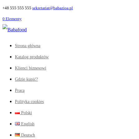
+48 555 555 555
sekretariat@babazioa.pl
0 Elementy
Strona główna
Katalog produktów
Klienci biznesowi
Gdzie kupić?
Praca
Polityka cookies
Polski
English
Deutsch