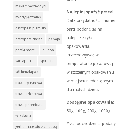
mąka z pestek dyni
Najlepiej spożyć przed
:
młody jęczmień
Data przydatności i numer
ostropest plamisty
partii podane są na
nalepce z tyłu
ostropest ziarno
papaja
opakowania.
pestki moreli
quinoa
Przechowywać w
sarsaparilla
spirulina
temperaturze pokojowej
w szczelnym opakowaniu
sól himalajska
w miejscu niedostępnym
trawa cytrynowa
dla małych dzieci.
trawa orkiszowa
Dostępne opakowania:
trawa pszeniczna
50g, 100g, 200g, 1000g
wilkakora
*kraj pochodzenia podany
yerba mate bio z catuabą