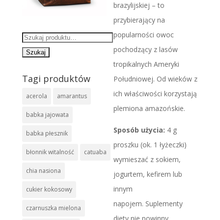
brazylijskiej – to
przybierający na
popularności owoc
Szukaj:
pochodzący z lasów
tropikalnych Ameryki
Tagi produktów
Południowej. Od wieków z
ich właściwości korzystają
acerola
amarantus
plemiona amazońskie.
babka jajowata
Sposób użycia:
4 g
babka płesznik
proszku (ok. 1 łyżeczki)
błonnik witalność
catuaba
wymieszać z sokiem,
chia nasiona
jogurtem, kefirem lub
innym
cukier kokosowy
napojem. Suplementy
czarnuszka mielona
diety nie powinny