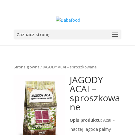
+48 555 555 555
sekretariat@babazioa.pl
Zaznacz stronę
Strona główna
/ JAGODY ACAI – sproszkowane
JAGODY
ACAI –
sproszkowa
ne
Opis produktu:
Acai –
inaczej jagoda palmy