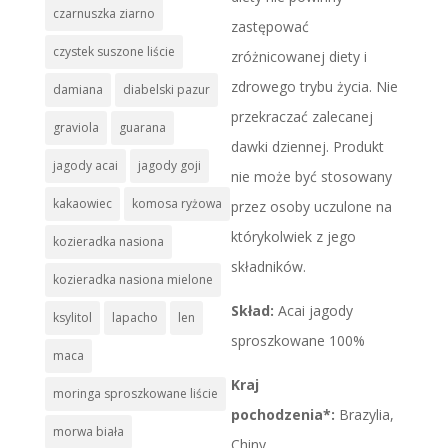
czarnuszka ziarno
zastępować
czystek suszone liście
zróżnicowanej diety i
zdrowego trybu życia. Nie
damiana
diabelski pazur
przekraczać zalecanej
graviola
guarana
dawki dziennej. Produkt
jagody acai
jagody goji
nie może być stosowany
kakaowiec
komosa ryżowa
przez osoby uczulone na
którykolwiek z jego
kozieradka nasiona
składników.
kozieradka nasiona mielone
Skład:
Acai jagody
ksylitol
lapacho
len
sproszkowane 100%
maca
Kraj
moringa sproszkowane liście
pochodzenia*:
Brazylia,
morwa biała
Chiny