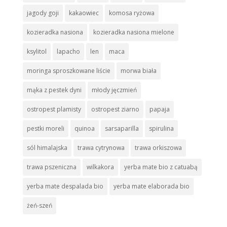
jagody goji
kakaowiec
komosa ryżowa
kozieradka nasiona
kozieradka nasiona mielone
ksylitol
lapacho
len
maca
moringa sproszkowane liście
morwa biała
mąka z pestek dyni
młody jęczmień
ostropest plamisty
ostropest ziarno
papaja
pestki moreli
quinoa
sarsaparilla
spirulina
sól himalajska
trawa cytrynowa
trawa orkiszowa
trawa pszeniczna
wilkakora
yerba mate bio z catuabą
yerba mate despalada bio
yerba mate elaborada bio
żeń-szeń