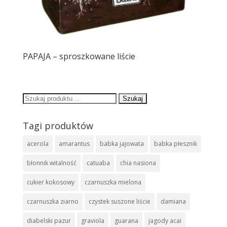
PAPAJA – sproszkowane liście
Szukaj:
Tagi produktów
acerola
amarantus
babka jajowata
babka płesznik
błonnik witalność
catuaba
chia nasiona
cukier kokosowy
czarnuszka mielona
czarnuszka ziarno
czystek suszone liście
damiana
diabelski pazur
graviola
guarana
jagody acai