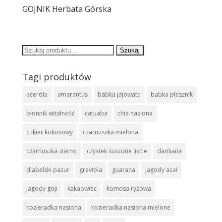
GOJNIK Herbata Górska
Szukaj:
Tagi produktów
acerola
amarantus
babka jajowata
babka płesznik
błonnik witalność
catuaba
chia nasiona
cukier kokosowy
czarnuszka mielona
czarnuszka ziarno
czystek suszone liście
damiana
diabelski pazur
graviola
guarana
jagody acai
jagody goji
kakaowiec
komosa ryżowa
kozieradka nasiona
kozieradka nasiona mielone