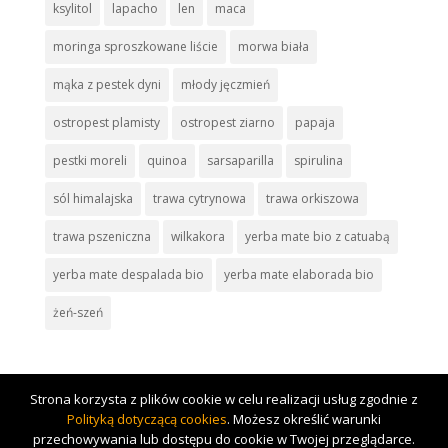
ksylitol
lapacho
len
maca
moringa sproszkowane liście
morwa biała
mąka z pestek dyni
młody jęczmień
ostropest plamisty
ostropest ziarno
papaja
pestki moreli
quinoa
sarsaparilla
spirulina
sól himalajska
trawa cytrynowa
trawa orkiszowa
trawa pszeniczna
wilkakora
yerba mate bio z catuabą
yerba mate despalada bio
yerba mate elaborada bio
żeń-szeń
Strona korzysta z plików cookie w celu realizacji usług zgodnie z
Polityką dotyczącą cookies
. Możesz określić warunki
przechowywania lub dostępu do cookie w Twojej przeglądarce.