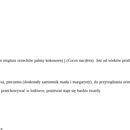
o miąższu orzechów palmy kokosowej.j (
Cocos nucifera
). Jest od wieków pro
a), pieczenia (doskonały zamiennik masła i margaryny), do przyrządzania or
 przechowywać w lodówce, ponieważ staje się bardzo twardy.
ce.