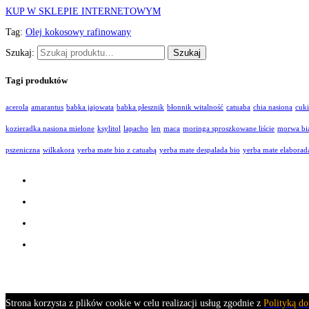
KUP W SKLEPIE INTERNETOWYM
Tag:
Olej kokosowy rafinowany
Szukaj:
Tagi produktów
acerola
amarantus
babka jajowata
babka płesznik
błonnik witalność
catuaba
chia nasiona
cuk
kozieradka nasiona mielone
ksylitol
lapacho
len
maca
moringa sproszkowane liście
morwa bi
pszeniczna
wilkakora
yerba mate bio z catuabą
yerba mate despalada bio
yerba mate elaborad
Facebook
Twitter
Google
RSS
Zaprojektowane przez
Elegant Themes
| Obsługiwane przez
WordPress
Strona korzysta z plików cookie w celu realizacji usług zgodnie z
Polityką do