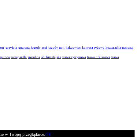
zur
graviola
guarana
jagody acai
jagody goji
kakaowiec
komosa ryżowa
kozieradka nasiona
quinoa
sarsaparilla
spirulina
sól himalajska
trawa cytrynowa
trawa orkiszowa
trawa
ie w Twojej przeglądarce.
OK