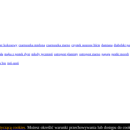
ier kokosowy
czarnuszka mielona
czarnuszka ziarno
czystek suszone liście
damiana
diabelski pa
ała
mąka z pestek dyni
młody jęczmień
ostropest plamisty
ostropest ziarno
papaja
pestki moreli
a bio
żeń-szeń
tyczącą cookies
. Możesz określić warunki przechowywania lub dostępu do cook