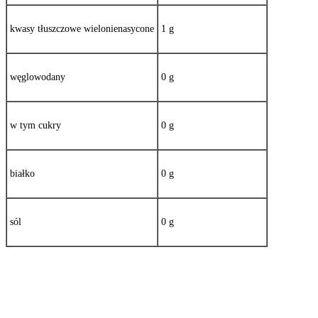
kwasy tłuszczowe wielonienasycone
1 g
węglowodany
0 g
w tym cukry
0 g
białko
0 g
sól
0 g