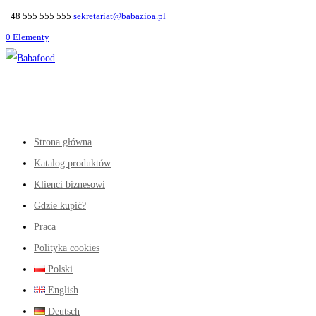
+48 555 555 555
sekretariat@babazioa.pl
0 Elementy
Strona główna
Katalog produktów
Klienci biznesowi
Gdzie kupić?
Praca
Polityka cookies
Polski
English
Deutsch