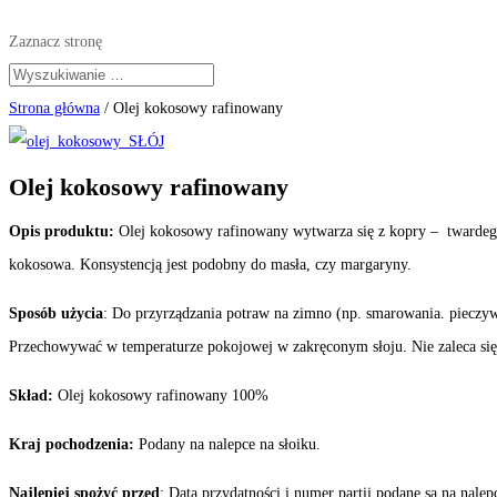
Zaznacz stronę
Strona główna
/ Olej kokosowy rafinowany
Olej kokosowy rafinowany
Opis produktu:
Olej kokosowy rafinowany wytwarza się z kopry – twardeg
kokosowa. Konsystencją jest podobny do masła, czy margaryny.
Sposób użycia
: Do przyrządzania potraw na zimno (np. smarowania. pieczyw
Przechowywać w temperaturze pokojowej w zakręconym słoju. Nie zaleca się
Skład:
Olej kokosowy rafinowany 100%
Kraj pochodzenia:
Podany na nalepce na słoiku.
Najlepiej spożyć przed
: Data przydatności i numer partii podane są na nalep