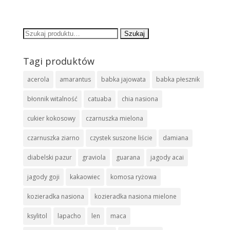
Szukaj:
Tagi produktów
acerola
amarantus
babka jajowata
babka płesznik
błonnik witalność
catuaba
chia nasiona
cukier kokosowy
czarnuszka mielona
czarnuszka ziarno
czystek suszone liście
damiana
diabelski pazur
graviola
guarana
jagody acai
jagody goji
kakaowiec
komosa ryżowa
kozieradka nasiona
kozieradka nasiona mielone
ksylitol
lapacho
len
maca