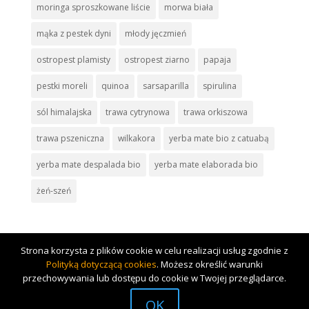
moringa sproszkowane liście
morwa biała
mąka z pestek dyni
młody jęczmień
ostropest plamisty
ostropest ziarno
papaja
pestki moreli
quinoa
sarsaparilla
spirulina
sól himalajska
trawa cytrynowa
trawa orkiszowa
trawa pszeniczna
wilkakora
yerba mate bio z catuabą
yerba mate despalada bio
yerba mate elaborada bio
żeń-szeń
Strona korzysta z plików cookie w celu realizacji usług zgodnie z
Polityką dotyczącą cookies
. Możesz określić warunki
przechowywania lub dostępu do cookie w Twojej przeglądarce.
Zaprojektowane przez
Elegant Themes
| Obsługiwane przez
OK